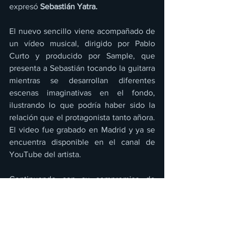
expresó
 Sebastián Yatra.
El nuevo sencillo viene acompañado de 
un vídeo musical, dirigido por Pablo 
Curto y producido por Sample, que 
presenta a Sebastián tocando la guitarra 
mientras se desarrollan diferentes 
escenas imaginativas en el fondo, 
ilustrando lo que podría haber sido la 
relación que el protagonista tanto añora. 
El video fue grabado en Madrid y ya se 
encuentra disponible en el canal de 
YouTube del artista.
Continuando con su compromiso de 
empoderar a jóvenes músicos 
aspirantes, se otorgó junto a la 
Fundación Cultural Latin GRAMMY la 
Beca Sebastián Yatra al contrabajista 