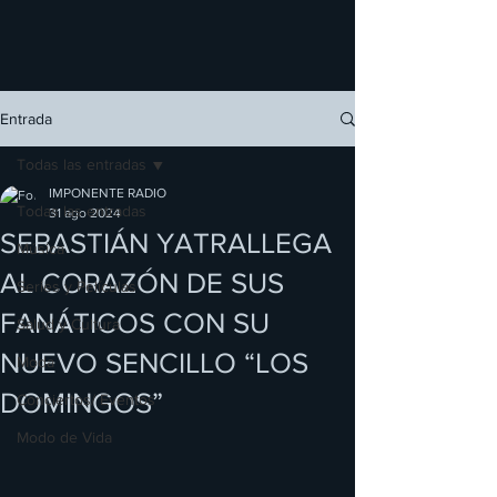
Entrada
Todas las entradas
IMPONENTE RADIO
Todas las entradas
31 ago 2024
SEBASTIÁN YATRALLEGA
Música
AL CORAZÓN DE SUS
Series y Películas
FANÁTICOS CON SU
Salud y Cultura
NUEVO SENCILLO “LOS
Moda
DOMINGOS”
Conciertos/ Eventos
Modo de Vida