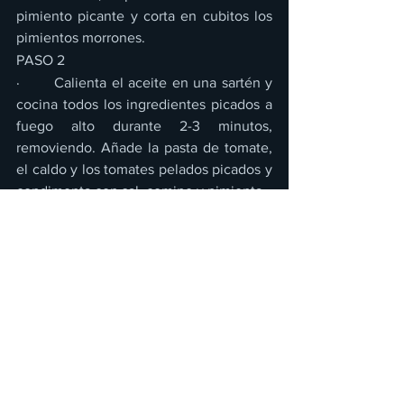
pimiento picante y corta en cubitos los 
pimientos morrones.
PASO 2
·       Calienta el aceite en una sartén y 
cocina todos los ingredientes picados a 
fuego alto durante 2-3 minutos, 
removiendo. Añade la pasta de tomate, 
el caldo y los tomates pelados picados y 
condimenta con sal, comino y pimienta.
·       Deja cocer durante 10 minutos a 
fuego lento, removiendo.
PASO 3
·       Escurre los granos de elote y los 
frijoles e incorpóralos a la mezcla en la 
sartén. Deja cocer y espesar durante 
otros 10 minutos a fuego moderado.
PASO 4
·       Lava la naranja, sécala, ralla la piel y 