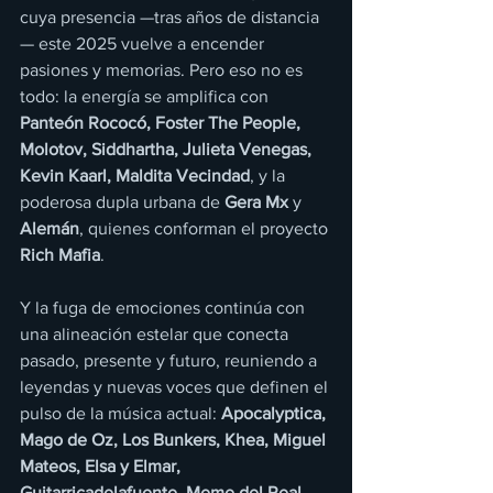
cuya presencia —tras años de distancia
— este 2025 vuelve a encender 
pasiones y memorias. Pero eso no es 
todo: la energía se amplifica con 
Panteón Rococó, Foster The People, 
Molotov, Siddhartha, Julieta Venegas, 
Kevin Kaarl, Maldita Vecindad
, y la 
poderosa dupla urbana de 
Gera Mx
 y 
Alemán
, quienes conforman el proyecto 
Rich Mafia
.
Y la fuga de emociones continúa con 
una alineación estelar que conecta 
pasado, presente y futuro, reuniendo a 
leyendas y nuevas voces que definen el 
pulso de la música actual: 
Apocalyptica, 
Mago de Oz, Los Bunkers, Khea, Miguel 
Mateos, Elsa y Elmar, 
Guitarricadelafuente, Meme del Real, 