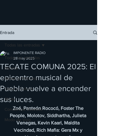
Entrada
Todas las entradas
IMPONENTE RADIO
Todas las entradas
28 may 2025
TECATE COMUNA 2025: El
Música
epicentro musical de
Series y Películas
Puebla vuelve a encender
Salud y Cultura
sus luces.
Moda
Zoé, Panteón Rococó, Foster The 
Conciertos/ Eventos
People, Molotov, Siddhartha, Julieta 
Modo de Vida
Venegas, Kevin Kaarl, Maldita 
Vecindad, Rich Mafia: Gera Mx y 