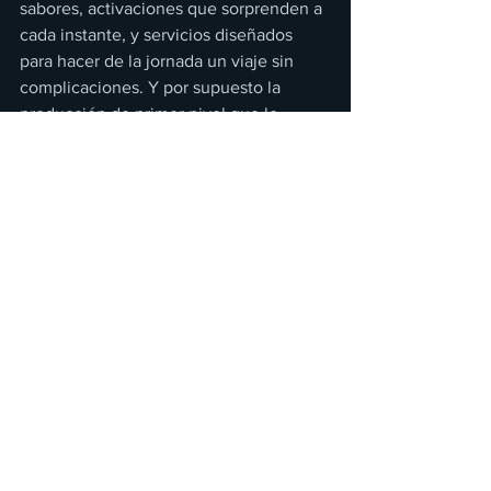
sabores, activaciones que sorprenden a 
cada instante, y servicios diseñados 
para hacer de la jornada un viaje sin 
complicaciones. Y por supuesto la 
producción de primer nivel que lo 
distingue año con año y que ha hecho 
de su nombre toda una tradición ya 
consolidada.
El acceso a esta mágica experiencia 
comenzará con la 
Preventa Banamex el 
30 de mayo
, seguida de la Venta Libre 
a partir del 31 de mayo a través de la 
plataforma eticket. Las entradas estarán 
disponibles en distintas modalidades 
que se ajustan a cada tipo de viajero: 
desde quienes buscan explorar el 
universo musical desde lo esencial, 
hasta aquellos que prefieren vivirlo 