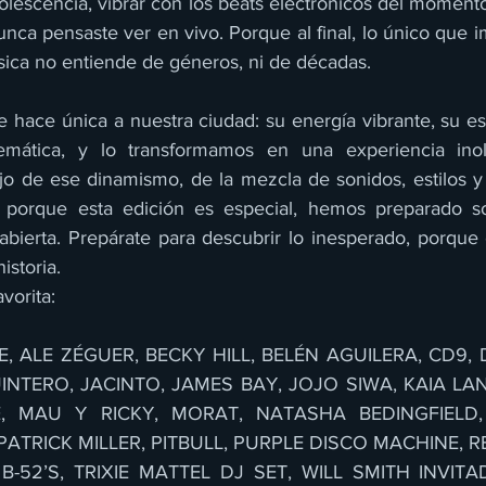
escencia, vibrar con los beats electrónicos del momento 
unca pensaste ver en vivo. Porque al final, lo único que i
úsica no entiende de géneros, ni de décadas.
hace única a nuestra ciudad: su energía vibrante, su esp
mática, y lo transformamos en una experiencia inolv
jo de ese dinamismo, de la mezcla de sonidos, estilos 
 porque esta edición es especial, hemos preparado so
abierta. Prepárate para descubrir lo inesperado, porque
istoria.
avorita:
, ALE ZÉGUER, BECKY HILL, BELÉN AGUILERA, CD9, 
NTERO, JACINTO, JAMES BAY, JOJO SIWA, KAIA LAN
É, MAU Y RICKY, MORAT, NATASHA BEDINGFIELD, 
TRICK MILLER, PITBULL, PURPLE DISCO MACHINE, R
B-52’S, TRIXIE MATTEL DJ SET, WILL SMITH INVITA