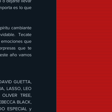
o dejarte llevar 
mporta es lo que 
íritu cambiante 
idable. Tecate 
y emociones que 
rpresas que te 
 este año vamos 
DAVID GUETTA, 
A, LASSO, LEO 
OLIVER TREE, 
EBECCA BLACK, 
DO ESPECIAL y 