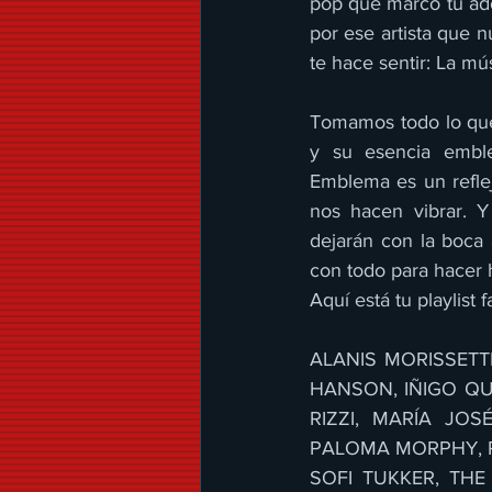
pop que marcó tu adol
por ese artista que n
te hace sentir: La m
Tomamos todo lo que 
y su esencia emble
Emblema es un refle
nos hacen vibrar. Y
dejarán con la boca 
con todo para hacer h
Aquí está tu playlist f
ALANIS MORISSETTE
HANSON, IÑIGO QUI
RIZZI, MARÍA JOS
PALOMA MORPHY, PA
SOFI TUKKER, THE 