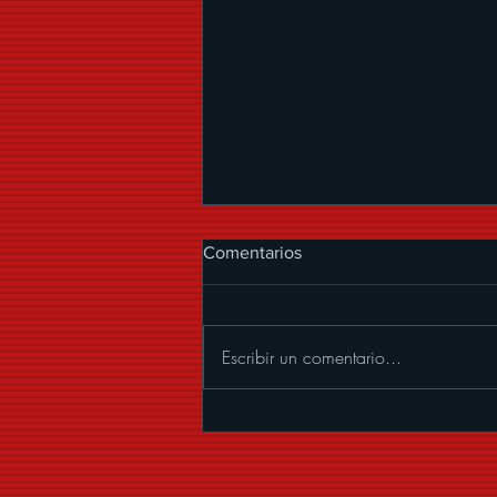
Comentarios
Escribir un comentario...
ALEXANDER ACHA
PRESENTA “MUCHOS
BESOS”, UNA CUMBIA CON
MARIACHI LLENA DE