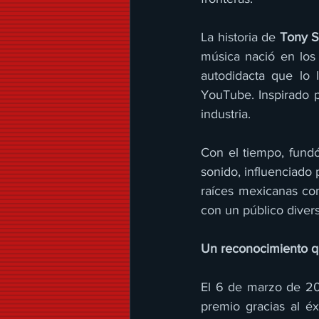
La historia de 
Tony S
música nació en los 
autodidacta que lo 
YouTube. Inspirado p
industria.
Con el tiempo, fund
sonido, influenciado 
raíces mexicanas co
con un público diver
Un reconocimiento q
El 6 de marzo de 202
premio gracias al éx