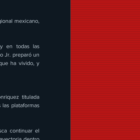
ional mexicano, 
y en todas las 
o Jr. preparó un 
ue ha vivido, y 
 tiene como primer sencillo una colaboración con Luis R Conriquez titulada 
las plataformas 
ca continuar el 
yectoria dentro 