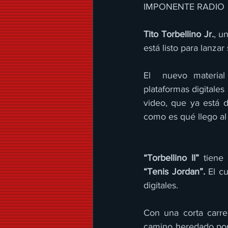
IMPONENTE RADIO 
Tito Torbellino Jr.
, u
está listo para lanza
El  nuevo material 
plataformas digitales
video, que ya está d
como es qué llego al
“Torbellino II”
“Tenis Jordan”.
 El c
digitales.
Con una corta carrer
camino heredado por 