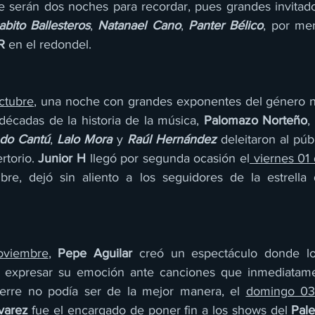
nte serán dos noches para recordar, pues grandes invita
abito Ballesteros
, 
Natanael Cano
, 
Panter Bélico
, por men
R
 en el redondel.
ctubre
, una noche con grandes exponentes del género no
décadas de la historia de la música, 
Palomazo Norteño
do Cantú
,
 Lalo Mora
 y 
Raúl Hernández
 deleitaron al púb
torio. 
Junior H
 llegó por segunda ocasión el
 viernes 01
e, dejó sin aliento a los seguidores de la estrella d
oviembre
, 
Pepe Aguilar 
creó un espectáculo donde los
i expresar su emoción ante canciones que inmediatame
cierre no podía ser de la mejor manera, el 
domingo 03
varez 
fue el encargado de poner fin a los shows del 
Pale