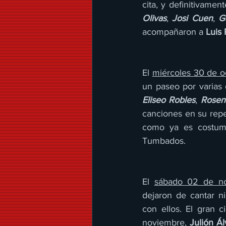
cita, y definitivame
Olivas
, 
Josi Cuen
, 
G
acompañaron a 
Luis 
El 
miércoles 30 de o
un paseo por varias 
Eliseo Robles
, 
Rosen
canciones en su reper
como ya es costumbr
Tumbados. 
El 
sábado 02 de n
dejaron de cantar n
con ellos. El gran 
noviembre
, 
Julión Ál