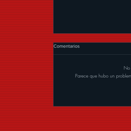
Comentarios
No 
Parece que hubo un problema 
ALEXANDER ACHA
PRESENTA “MUCHOS
BESOS”, UNA CUMBIA CON
MARIACHI LLENA DE
COQUETERÍA Y BUENA
VIBRA.