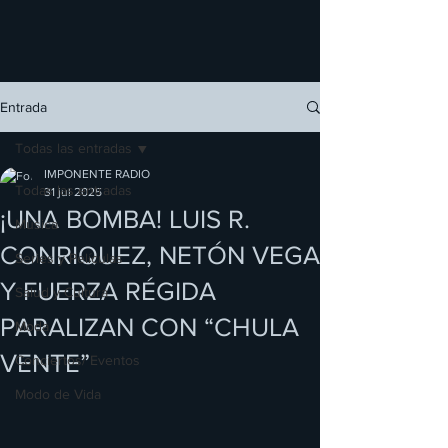
Entrada
Todas las entradas
IMPONENTE RADIO
Todas las entradas
31 jul 2025
¡UNA BOMBA! LUIS R.
Música
CONRIQUEZ, NETÓN VEGA
Series y Películas
Y FUERZA RÉGIDA
Salud y Cultura
PARALIZAN CON “CHULA
Moda
VENTE”
Conciertos/ Eventos
Modo de Vida