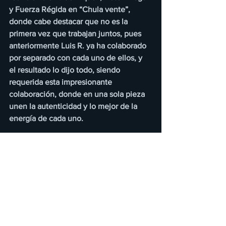
y Fuerza Régida en “Chula vente”, 
donde cabe destacar que no es la 
primera vez que trabajan juntos, pues 
anteriormente Luis R. ya ha colaborado 
por separado con cada uno de ellos, y 
el resultado lo dijo todo, siendo 
requerida esta impresionante 
colaboración, donde en una sola pieza 
unen la autenticidad y lo mejor de la 
energía de cada uno.  
“Chula vente” , es el primer sencillo de 
lo que será el próximo álbum de Luis R. 
Conriquez, el cual llevará por título 
“Meneo”, y en el que incluirá otras 
grandes colaboraciones como la de 
Anuel, que desde su publicación en 
redes sociales ha causado gran 