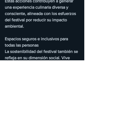
Estas acciones contribuyen a generar 
una experiencia culinaria diversa y 
consciente, alineada con los esfuerzos 
del festival por reducir su impacto 
ambiental.
Espacios seguros e inclusivos para 
todas las personas
La sostenibilidad del festival también se 
refleja en su dimensión social. Vive 
Latino contará nuevamente con Puntos 
Violeta, en alianza con Casa Gaviota. 
Estos espacios de atención 
especializados ayudan a prevenir y 
atender situaciones de violencia o 
riesgo dentro del evento, brindando 
acompañamiento y apoyo a quienes lo 
requieran y reforzando el compromiso 
del festival con la construcción de 