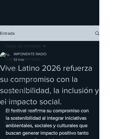
Entrada
Todas las entradas
IMPONENTE RADIO
Todas las entradas
13 mar
Vive Latino 2026 refuerza
Música
su compromiso con la
Series y Películas
sostenibilidad, la inclusión y
Salud y Cultura
el impacto social.
Moda
El festival reafirma su compromiso con 
Conciertos/ Eventos
la sostenibilidad al integrar iniciativas 
Modo de Vida
ambientales, sociales y culturales que 
buscan generar impacto positivo tanto 