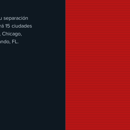
u separación 
rá 15 ciudades 
 Chicago, 
ando, FL.