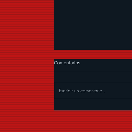
Comentarios
Escribir un comentario...
GERMAINE VALENTINA HACE
HISTORIA CON "QUE VIVAN
LOS NOVIOS”