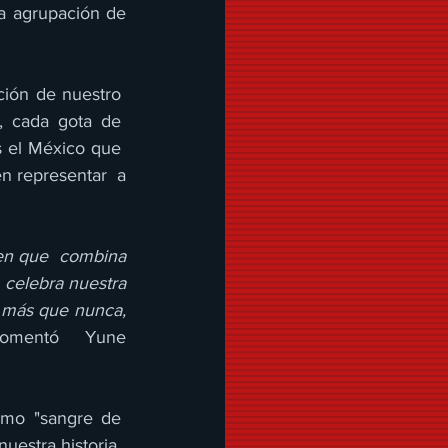
a agrupación de 
ión de nuestro  
, cada gota de  
 el México que  
n representar  a 
n que  combina 
celebra nuestra 
 más que nunca, 
comentó  Yune 
omo "sangre de  
estra historia.  