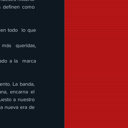
 definen como  
en todo  lo que 
más  queridas, 
do a la  marca 
nto. La banda,  
a, encarna el  
esto a nuestro  
ta nueva era de  