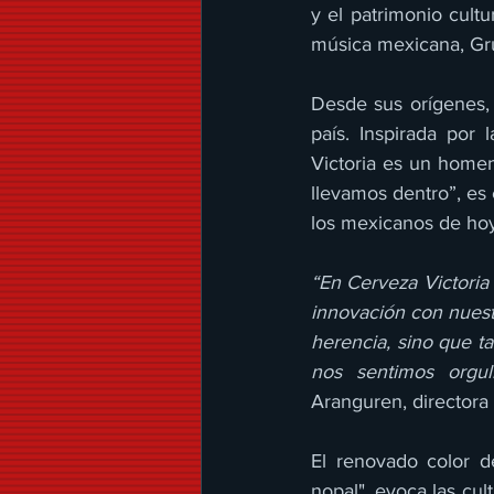
y el patrimonio cult
música mexicana, Gru
Desde sus orígenes, 
país. Inspirada por 
Victoria es un homen
llevamos dentro”, es 
los mexicanos de hoy
“En Cerveza Victori
innovación con nuest
herencia, sino que t
nos sentimos orgu
Aranguren, directora
El renovado color de
nopal", evoca las cul