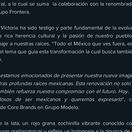
ural, a la cual se suma  la colaboración con la renombrad
po Frontera. 
Victoria ha sido testigo y parte fundamental de la evoluc
la rica herencia cultural y la pasión de nuestro pueblo
aje a nuestras raíces. “Todo el México que ves fuera, es
el lema que guía esta transformación la cual busca tambié
. 
a estamos emocionados de presentar nuestra nueva image
ras profundas raíces mexicanas. Esta renovación no solo  
ambién refuerza nuestro compromiso con el futuro. Hoy, 
llosos de ser mexicanos y queremos expresarlo
”, 
 de Core Brands en Grupo Modelo.  
 la lata, un rojo grana cochinilla vibrante conocido c
turas prehispánicas y refleja un homenaje a la riqueza de nu