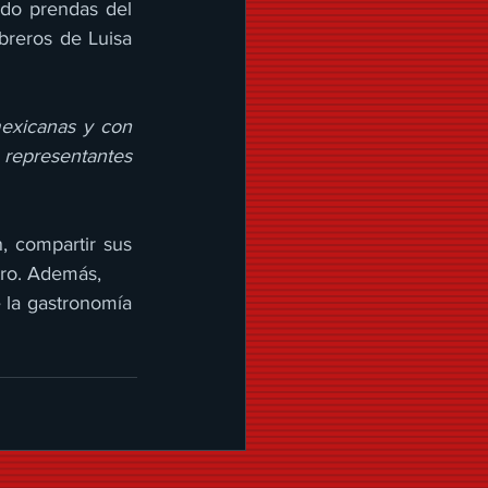
o prendas del  
reros de Luisa  
xicanas y con  
representantes  
 compartir sus  
tro. Además,  
 la gastronomía  